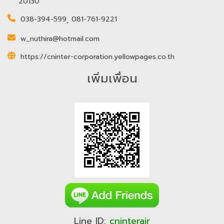
20130
038-394-599
,
081-761-9221
w_nuthira@hotmail.com
https://cninter-corporation.yellowpages.co.th
เพิ่มเพื่อน
Line ID:
cninterair