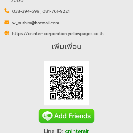
20130
038-394-599
,
081-761-9221
w_nuthira@hotmail.com
https://cninter-corporation.yellowpages.co.th
เพิ่มเพื่อน
Line ID:
cninterair