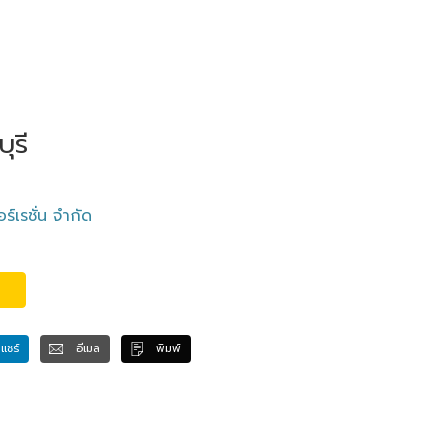
ุรี
อร์เรชั่น จำกัด
แชร์
อีเมล
พิมพ์