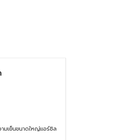
ด
วามเย็นขนาดใหญ่แอร์ชิล